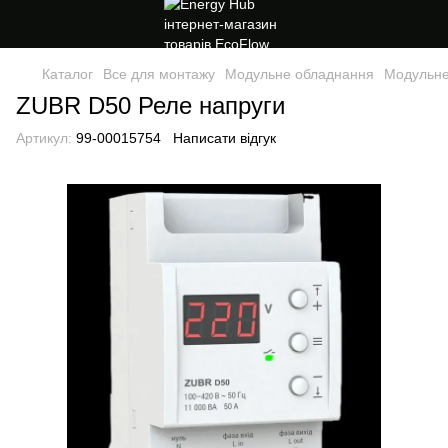
Каталог
Все для монтажу
Модульне обладнання
Модульне
ZUBR D50 Реле напруги
Артикул:
99-00015754
Написати відгук