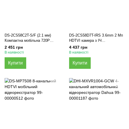
DS-2CS58C2T-S/F (2.1 мм)
DS-2CS58D7T-IRS 3.6mm 2 Мп
Компактна мобільна 720P
HDTVI камера з ІЧ
камера Hikvision
підсвічуванням
2 451 грн
4 437 грн
В наявності
В наявності
Купити
Купити