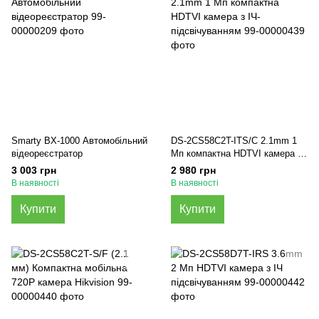
Smarty BX-1000 Автомобільний
DS-2CS58C2T-ITS/C 2.1mm 1
відеореєстратор
Мп компактна HDTVI камера з
ІЧ-підсвічуванням
3 003 грн
2 980 грн
В наявності
В наявності
Купити
Купити