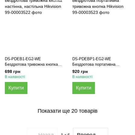
DS-PDEB1-EG2-WE
DS-PDEBP1-EG2-WE
Бездротова тривожна кнопка
Бездротова портативна
настінна, настільна Hikvision
тривожна кнопка Hikvision
698 грн
920 грн
В наявності
В наявності
Купити
Купити
Показати ще 20 товарів
Назад
Вперед