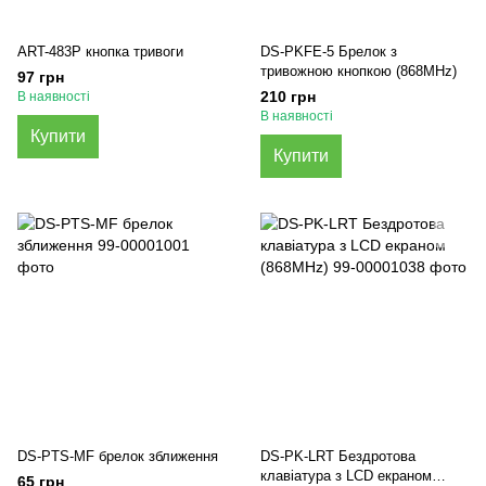
ART-483P кнопка тривоги
DS-PKFE-5 Брелок з
тривожною кнопкою (868MHz)
97 грн
210 грн
В наявності
В наявності
Купити
Купити
DS-PTS-MF брелок зближення
DS-PK-LRT Бездротова
клавіатура з LCD екраном
65 грн