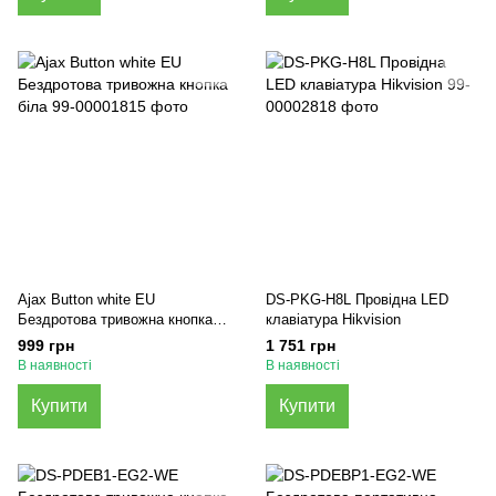
Ajax Button white EU
DS-PKG-H8L Провідна LED
Бездротова тривожна кнопка
клавіатура Hikvision
біла
999 грн
1 751 грн
В наявності
В наявності
Купити
Купити