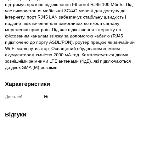
підтримує дротове підключення Ethernet RJ45 100 Мбіт/с. Під
час використання мобільної 3G/4G мережі для доступу до
інтернету, порт RJ45 LAN забезпечує стабільну швидкість і
надійне підключення для вимогливих до якості сигналу
мережевих пристроїв. Під час підключення інтернету по
фіксованим каналам зв'язку за допомогою кабелю (RJ45
підключено до порту ASDL/PON), роутер працює як звичайний
Wi-Fi маршрутизатор. Оснащений вбудованим знімним
акумулятором ємністю 2000 мА·год. Комплектується двома
зовнішніми знімними LTE антенами (4дБ), які підключаються
до двох SMA (M) рознімів.
Характеристики
Дисплей
Ні
Відгуки