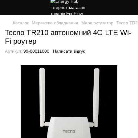
Каталог
Мережеве обладнання
Маршрутизатор
Tecno TR2
Tecno TR210 автономний 4G LTE Wi-
Fi роутер
Артикул:
99-00011000
Написати відгук