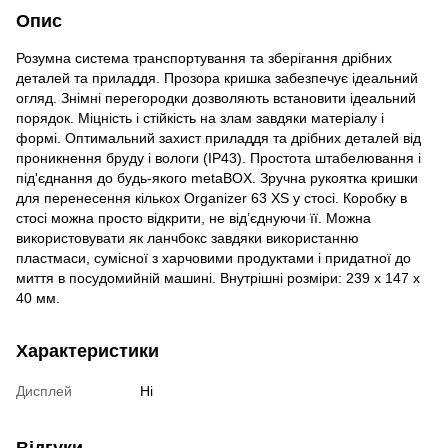
Опис
Розумна система транспортування та зберігання дрібних
деталей та приладдя. Прозора кришка забезпечує ідеальний
огляд. Знімні перегородки дозволяють встановити ідеальний
порядок. Міцність і стійкість на злам завдяки матеріалу і
формі. Оптимальний захист приладдя та дрібних деталей від
проникнення бруду і вологи (IP43). Простота штабелювання і
під'єднання до будь-якого metaBOX. Зручна рукоятка кришки
для перенесення кількох Organizer 63 XS у стосі. Коробку в
стосі можна просто відкрити, не від’єднуючи її. Можна
використовувати як ланчбокс завдяки використанню
пластмаси, сумісної з харчовими продуктами і придатної до
миття в посудомийній машині. Внутрішні розміри: 239 x 147 x
40 мм.
Характеристики
Дисплей
Ні
Відгуки