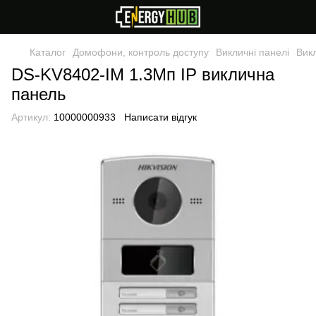
Каталог
Домофони, контроль доступу
Викличні панелі
Викл
DS-KV8402-IM 1.3Мп IP виклична
панель
Артикул:
10000000933
Написати відгук