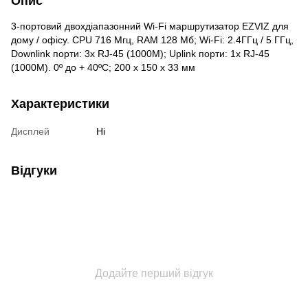
Опис
3-портовий двохдіапазонний Wi-Fi маршрутизатор EZVIZ для
дому / офісу. CPU 716 Мгц, RAM 128 Mб; Wi-Fi: 2.4ГГц / 5 ГГц,
Downlink порти: 3х RJ-45 (1000М); Uplink порти: 1х RJ-45
(1000М). 0º до + 40ºC; 200 х 150 х 33 мм
Характеристики
Дисплей
Ні
Відгуки
Додайте перший відгук