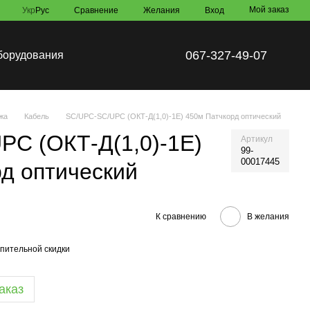
Мой заказ
Сравнение
Укр
Рус
Желания
Вход
067-327-49-07
борудования
жа
Кабель
SC/UPC-SC/UPC (ОКТ-Д(1,0)-1Е) 450м Патчкорд оптический
PC (ОКТ-Д(1,0)-1Е)
Артикул
99-
00017445
д оптический
К сравнению
В желания
пительной скидки
аказ