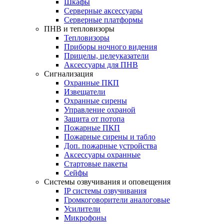
Шкафы
Серверные аксессуары
Серверные платформы
ПНВ и тепловизоры
Тепловизоры
Приборы ночного видения
Прицелы, целеуказатели
Аксессуары для ПНВ
Сигнализация
Охранные ПКП
Извещатели
Охранные сирены
Управление охраной
Защита от потопа
Пожарные ПКП
Пожарные сирены и табло
Доп. пожарные устройства
Аксессуары охранные
Стартовые пакеты
Сейфы
Системы озвучивания и оповещения
IP системы озвучивания
Громкоговорители аналоговые
Усилители
Микрофоны