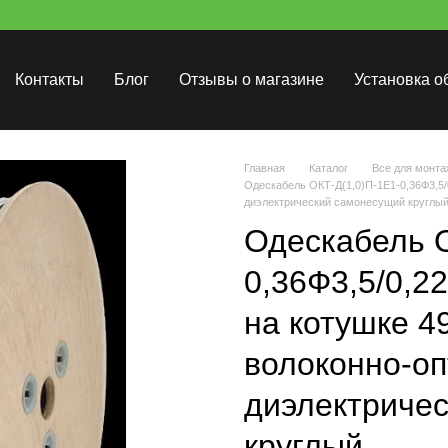
Контакты
Блог
Отзывы о магазине
Установка о
Главная
Каталог
Все для монта
Одескабель ОКТ-Д(1,0)П-1Е1-0,36Ф3,5/
диэлектрический самонесущий круглы
Одескабель О
0,36Ф3,5/0,2
на котушке 4
волоконно-оп
диэлектриче
круглый