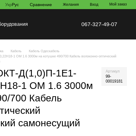
Укр
Рус
Сравнение
Мой заказ
Желания
Вход
067-327-49-07
борудования
жа
Кабель
Кабель Одескабель
0,22Н18-1 ОМ 1.6 3000м на котушке 490/700 Кабель волоконно-оптический
й
КТ-Д(1,0)П-1Е1-
Артикул
99-
00019181
2Н18-1 ОМ 1.6 3000м
90/700 Кабель
тический
ский самонесущий