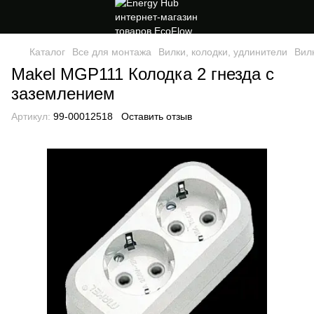
Каталог
Все для монтажа
Вилки, колодки, удлинители
Вил
Makel MGP111 Колодка 2 гнезда с
заземлением
Артикул:
99-00012518
Оставить отзыв