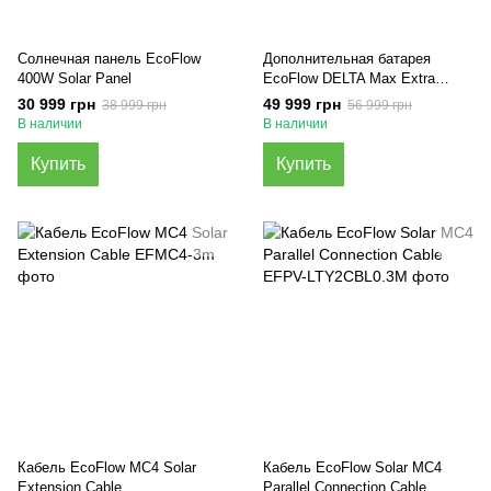
Солнечная панель EcoFlow
Дополнительная батарея
400W Solar Panel
EcoFlow DELTA Max Extra
Battery (2016 Вт·г)
30 999 грн
49 999 грн
38 999 грн
56 999 грн
В наличии
В наличии
Купить
Купить
Кабель EcoFlow MC4 Solar
Кабель EcoFlow Solar MC4
Extension Cable
Parallel Connection Cable