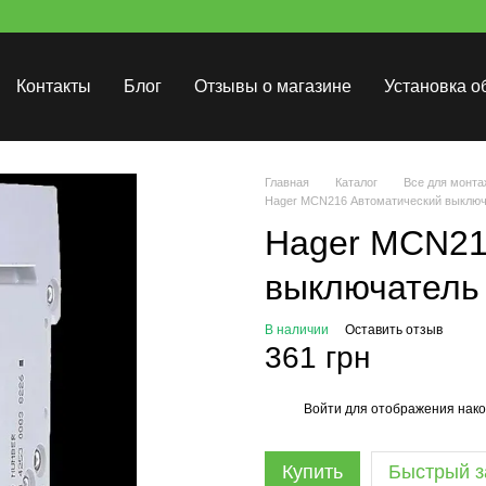
Контакты
Блог
Отзывы о магазине
Установка о
Главная
Каталог
Все для монта
Hager MCN216 Автоматический выключ
Hager MCN21
выключатель 
В наличии
Оставить отзыв
361 грн
Войти
для отображения нако
%
Купить
Быстрый з