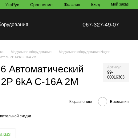
Укр
Рус
Сравнение
Мой заказ
Желания
Вход
067-327-49-07
борудования
жа
Модульное оборудование
Модульное оборудование Hager
атель 2P 6kA C-16A 2M
6 Автоматический
Артикул
99-
00016363
2P 6kA C-16A 2M
К сравнению
В желания
пительной скидки
аказ