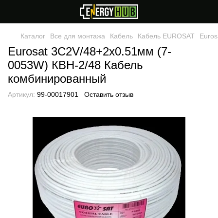
Каталог
Все для монтажа
Кабель
Кабель EUROSAT
Euros
Eurosat 3C2V/48+2х0.51мм (7-
0053W) КВН-2/48 Кабель
комбинированный
Артикул:
99-00017901
Оставить отзыв