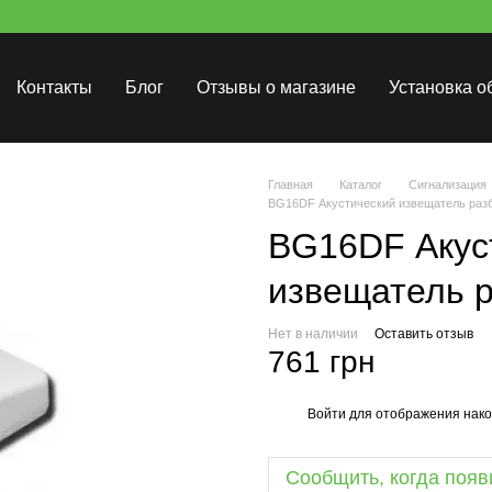
Контакты
Блог
Отзывы о магазине
Установка о
Главная
Каталог
Сигнализация
BG16DF Акустический извещатель разб
BG16DF Акус
извещатель р
Нет в наличии
Оставить отзыв
761 грн
Войти
для отображения нако
%
Сообщить, когда появ