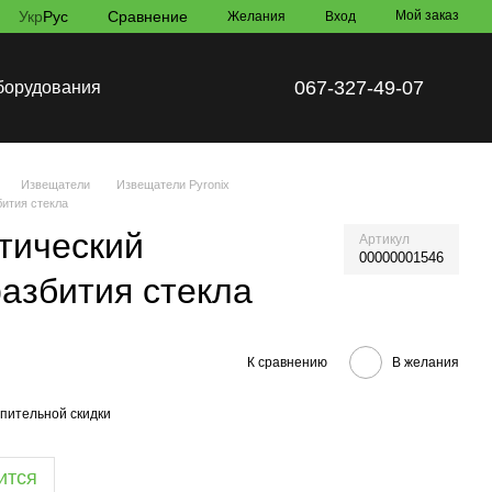
Укр
Рус
Сравнение
Мой заказ
Желания
Вход
067-327-49-07
борудования
Извещатели
Извещатели Pyronix
ития стекла
тический
Артикул
00000001546
азбития стекла
К сравнению
В желания
пительной скидки
ится