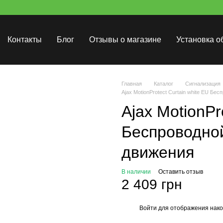
Контакты
Блог
Отзывы о магазине
Установка о
Главная
Каталог
Сигнализация
Ajax MotionProtect Curtain white EU Б
Ajax MotionPr
Беспроводно
движения
В наличии
Оставить отзыв
2 409 грн
Войти
для отображения нако
%