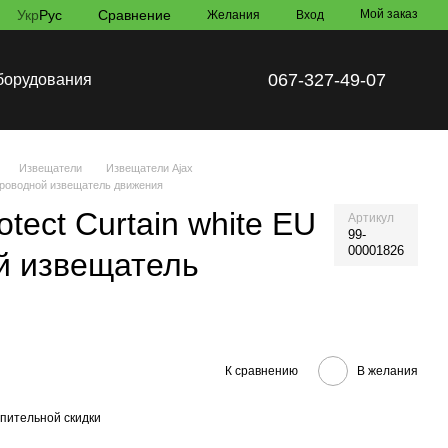
Укр
Рус
Сравнение
Мой заказ
Желания
Вход
067-327-49-07
борудования
Извещатели
Извещатели Ajax
еспроводной извещатель движения
otect Curtain white EU
Артикул
99-
00001826
й извещатель
К сравнению
В желания
пительной скидки