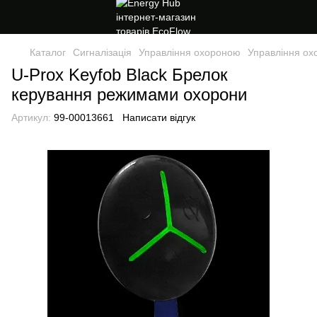
Каталог
Сигналізація
Управління охороною
Управління ох
U-Prox Keyfob Black Брелок
керування режимами охорони
Артикул:
99-00013661
Написати відгук