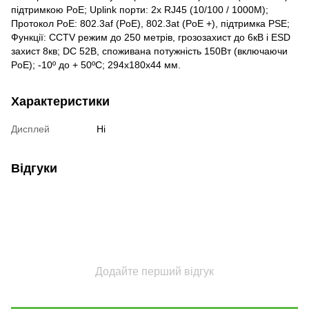
підтримкою PoE; Uplink порти: 2x RJ45 (10/100 / 1000M);
Протокол PoE: 802.3af (PoE), 802.3at (PoE +), підтримка PSE;
Функції: CCTV режим до 250 метрів, грозозахист до 6кВ і ESD
захист 8кв; DC 52В, споживана потужність 150Вт (включаючи
PoE); -10º до + 50ºC; 294х180х44 мм.
Характеристики
Дисплей
Ні
Відгуки
Додайте перший відгук