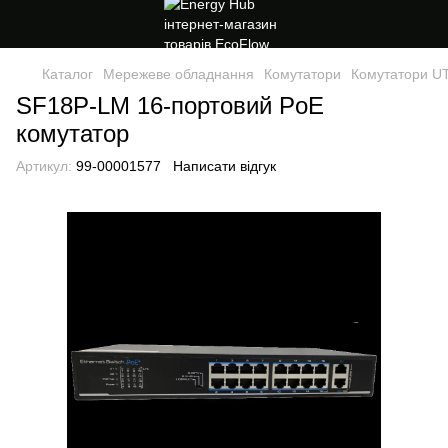
Каталог
Мережеве обладнання
Комутатори
Комутатори U
SF18P-LM 16-портовий PoE
комутатор
Артикул:
99-00001577
Написати відгук