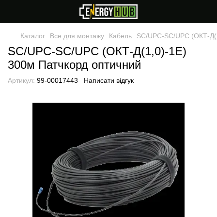
Каталог
Все для монтажу
Кабель
SC/UPC-SC/UPC (ОКТ-Д(1
SC/UPC-SC/UPC (ОКТ-Д(1,0)-1Е)
300м Патчкорд оптичний
Артикул:
99-00017443
Написати відгук