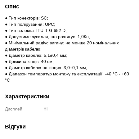
Опис
● Тип конекторів: SC;
● Тип полірування: UPC;
● Тип волокна: ITU-T G.652 D;
● Допустиме зусилля, що розтягує: 1,0Кн;
● Мінімальний радіус вигину: не менше 20 номінальних
діаметрів кабелю;
● Діаметр кабелю: 5,1±0,4 мм;
● Довжина кінців: 40 см;
● Діаметр кабелю на кінцях: 3,0±0,1 мм;
● Діапазон температур монтажу та експлуатації: -40 °С - +60
°С
Характеристики
Дисплей
Ні
Відгуки