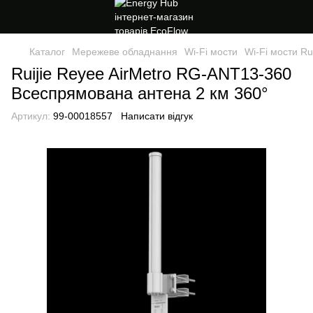
Каталог
Мережеве обладнання
Wi-Fi мости
Wi-Fi мости Rui
Ruijie Reyee AirMetro RG-ANT13-360
Всеспрямована антена 2 км 360°
Артикул:
99-00018557
Написати відгук