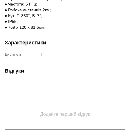
● Частота: 5 ГГц;
● Робоча дистанція 2км;
● Кут: Г: 360°, В: 7°;
● IP55;
● 769 x 120 x 81.6мм
Характеристики
Дисплей
Ні
Відгуки
Додайте перший відгук