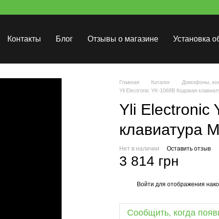
Контакты
Блог
Отзывы о магазине
Установка о
Главная
Каталог
Домофоны, кон
Yli Electronic YK-1068B Кодовая клавиат
Yli Electroni
клавиатура M
Нет в наличии
Оставить отзыв
3 814 грн
Войти
для отображения нако
%
Сообщить, когда появ