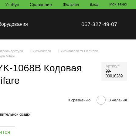
Укр
Рус
Сравнение
Мой заказ
Желания
Вход
067-327-49-07
борудования
троль доступа
Считыватели
Считыватели Yli Electronic
ура Mifare
c YK-1068B Кодовая
Артикул
99-
00016289
ifare
К сравнению
В желания
пительной скидки
ится