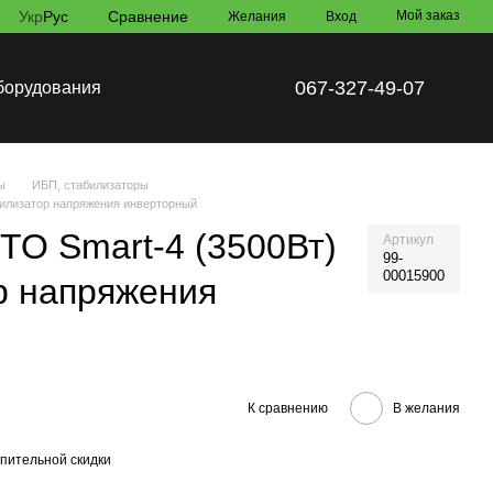
Укр
Рус
Сравнение
Мой заказ
Желания
Вход
067-327-49-07
борудования
ы
ИБП, стабилизаторы
илизатор напряжения инверторный
О Smart-4 (3500Вт)
Артикул
99-
00015900
р напряжения
К сравнению
В желания
пительной скидки