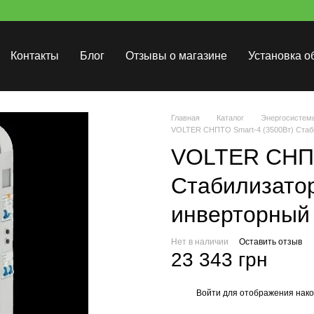
Контакты
Блог
Отзывы о магазине
Установка о
Главная
Каталог
Энергосистем
VOLTER СНПТО Smart-4 (3500Вт) Стаб
VOLTER СНПТ
Стабилизато
инверторный
Нет в наличии
Оставить отзыв
23 343 грн
Войти
для отображения нако
%