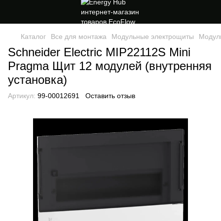
Каталог
Все для монтажа
Модульные электрощиты
Модуль
Schneider Electric MIP22112S Mini
Pragma Щит 12 модулей (внутренняя
установка)
Артикул:
99-00012691
Оставить отзыв