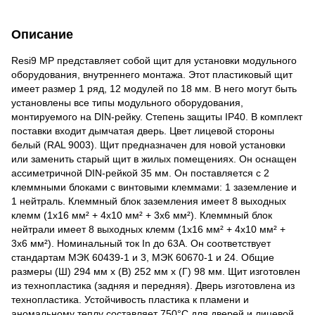
Описание
Resi9 MP представляет собой щит для установки модульного
оборудования, внутреннего монтажа. Этот пластиковый щит
имеет размер 1 ряд, 12 модулей по 18 мм. В него могут быть
установлены все типы модульного оборудования,
монтируемого на DIN-рейку. Степень защиты IP40. В комплект
поставки входит дымчатая дверь. Цвет лицевой стороны
белый (RAL 9003). Щит предназначен для новой установки
или заменить старый щит в жилых помещениях. Он оснащен
ассиметричной DIN-рейкой 35 мм. Он поставляется с 2
клеммными блоками с винтовыми клеммами: 1 заземление и
1 нейтраль. Клеммный блок заземления имеет 8 выходных
клемм (1x16 мм² + 4x10 мм² + 3x6 мм²). Клеммный блок
нейтрали имеет 8 выходных клемм (1x16 мм² + 4x10 мм² +
3x6 мм²). Номинальный ток In до 63А. Он соответствует
стандартам МЭК 60439-1 и 3, МЭК 60670-1 и 24. Общие
размеры (Ш) 294 мм x (В) 252 мм x (Г) 98 мм. Щит изготовлен
из технопластика (задняя и передняя). Дверь изготовлена из
технопластика. Устойчивость пластика к пламени и
аномальному теплу составляет 750°C для дверей и лицевой