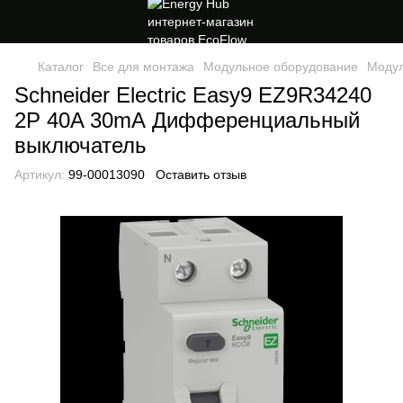
Каталог
Все для монтажа
Модульное оборудование
Модул
Schneider Electric Easy9 EZ9R34240
2P 40A 30mА Дифференциальный
выключатель
Артикул:
99-00013090
Оставить отзыв