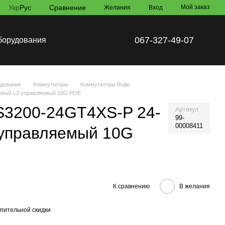
Укр
Рус
Сравнение
Мой заказ
Желания
Вход
067-327-49-07
борудования
удование
Коммутаторы
Коммутаторы Ruijie
товый L2 управляемый 10G POE
S3200-24GT4XS-P 24-
Артикул
99-
00008411
 управляемый 10G
К сравнению
В желания
пительной скидки