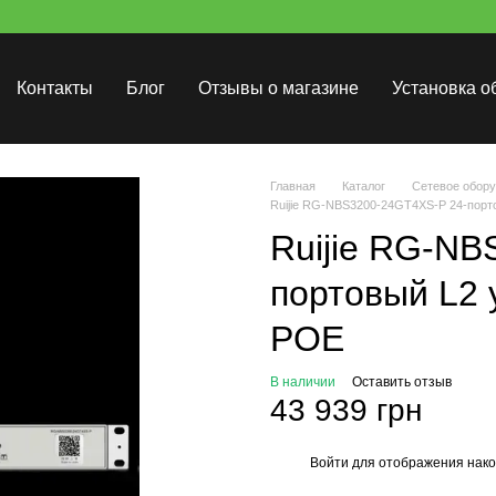
Контакты
Блог
Отзывы о магазине
Установка о
Главная
Каталог
Сетевое обор
Ruijie RG-NBS3200-24GT4XS-P 24-пор
Ruijie RG-NB
портовый L2
POE
В наличии
Оставить отзыв
43 939 грн
Войти
для отображения нако
%