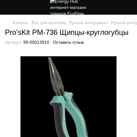
Каталог
Все для монтажа
Ручной инструмент
Ручной инстр
Pro'sKit PM-736 Щипцы-круглогубцы
Артикул:
99-00013910
Оставить отзыв