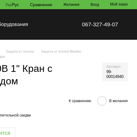
Укр
Рус
Сравнение
Мой заказ
Желания
Вход
067-327-49-07
борудования
Защита от потопа
Защита от потопа Mastino
дом
В 1" Кран с
Артикул
99-
00014940
одом
К сравнению
В желания
пительной скидки
ится