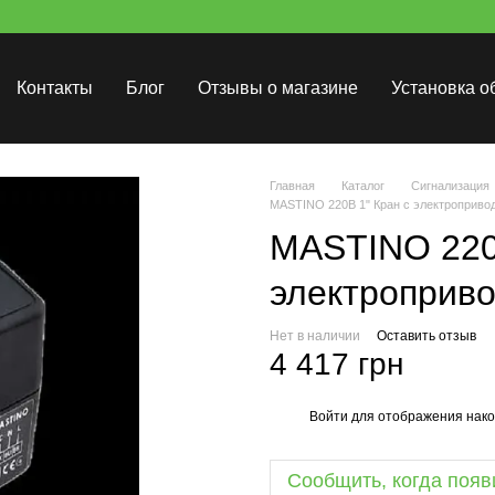
Контакты
Блог
Отзывы о магазине
Установка о
Главная
Каталог
Сигнализация
MASTINO 220В 1" Кран с электроприво
MASTINO 220
электроприв
Нет в наличии
Оставить отзыв
4 417 грн
Войти
для отображения нако
%
Сообщить, когда появ