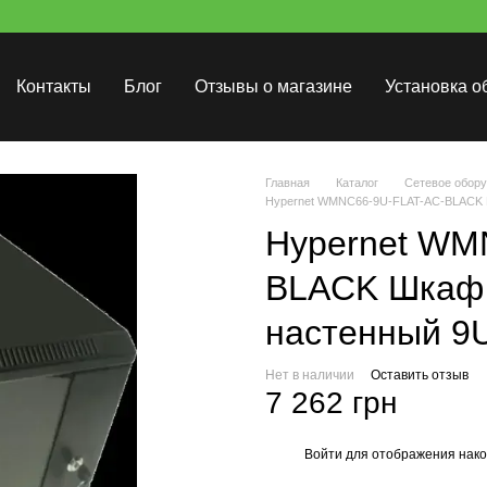
Контакты
Блог
Отзывы о магазине
Установка о
Главная
Каталог
Сетевое обор
Hypernet WMNC66-9U-FLAT-AC-BLACK 
Hypernet WM
BLACK Шкаф
настенный 9
Нет в наличии
Оставить отзыв
7 262 грн
Войти
для отображения нако
%