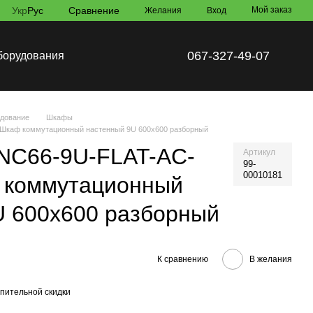
Укр
Рус
Сравнение
Мой заказ
Желания
Вход
067-327-49-07
борудования
удование
Шкафы
Шкаф коммутационный настенный 9U 600x600 разборный
NC66-9U-FLAT-AC-
Артикул
99-
00010181
 коммутационный
U 600x600 разборный
К сравнению
В желания
пительной скидки