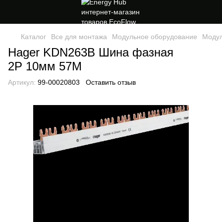
Каталог
Все для монтажа
Модульное оборудование
Модул
Hager KDN263B Шина фазная
2P 10мм 57M
Артикул:
99-00020803
Оставить отзыв