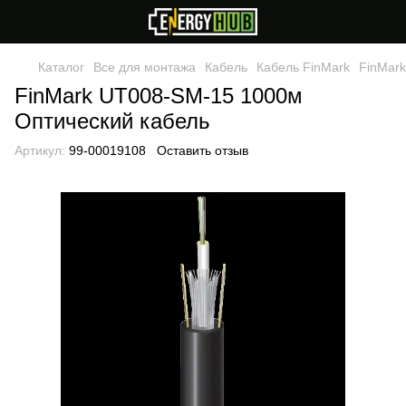
Каталог
Все для монтажа
Кабель
Кабель FinMark
FinMar
FinMark UT008-SM-15 1000м
Оптический кабель
Артикул:
99-00019108
Оставить отзыв