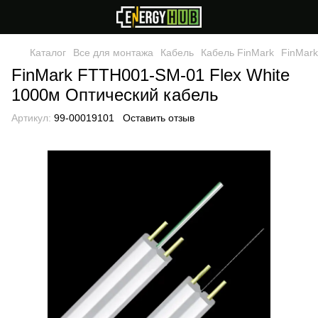
Каталог
Все для монтажа
Кабель
Кабель FinMark
FinMark
FinMark FTTH001-SM-01 Flex White
1000м Оптический кабель
Артикул:
99-00019101
Оставить отзыв