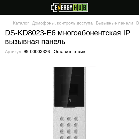
Каталог
Домофоны, контроль доступа
Вызывные панели
В
DS-KD8023-E6 многоабонентская IP
вызывная панель
Артикул:
99-00003326
Оставить отзыв