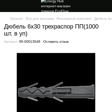
Каталог
Все для монтажа
Монтажный комплект
Дюбель 6х
Дюбель 6х30 трехраспор ПП(1000
шт. в уп)
Артикул:
99-00013548
Оставить отзыв