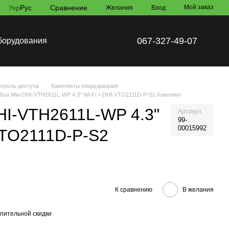
Укр
Рус
Сравнение
Мой заказ
Желания
Вход
067-327-49-07
борудования
троль доступа
Комплекты оборудования
hua Mіні DHI-VTH2611L-WP 4.3" Wi-Fi + DHI-VTO2111D-P-S2 Комплект
HI-VTH2611L-WP 4.3"
Артикул
99-
00015992
VTO2111D-P-S2
К сравнению
В желания
пительной скидки