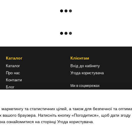
Каталог
Клієнтам
Каталог
Вхід до кабінету
Про нас
Угода користувача
Контакти
Ми в соцмережах
Блог
Відгуки про магазин
Монтаж обладнання
 маркетингу та статистичних цілей, а також для безпечної та оптим
х вашого браузера. Натисніть кнопку «Погодитися», щоб дати згоду
жна ознайомитися на сторінці
Угода користувача
.