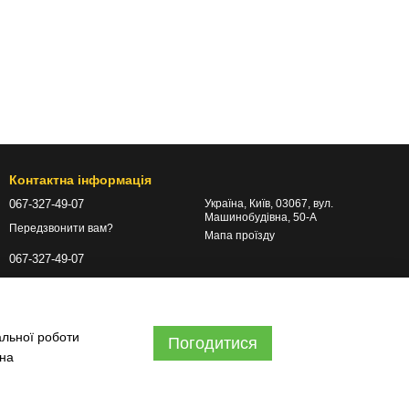
Контактна інформація
067-327-49-07
Україна, Київ, 03067, вул.
Машинобудівна, 50-А
Передзвонити вам?
Мапа проїзду
067-327-49-07
info@energyhub.shop
альної роботи
Погодитися
 на