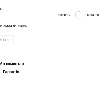
к
Порівняти
В бажання
опичувальної знижки
иться
або коментар
Гарантія