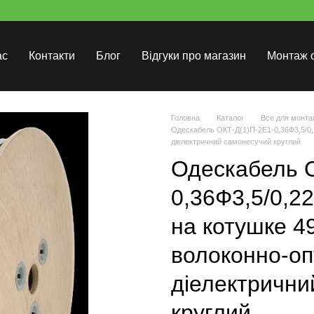
ас
Контакти
Блог
Відгуки про магазин
Монтаж 
Головна
Каталог
Все для монта
Одескабель ОКТ-Д(1)П-2Е1-0,36Ф3,5/0,
діелектричний самонесучий круглий
Одескабель 
0,36Ф3,5/0,2
на котушке 4
волоконно-о
діелектрични
круглий