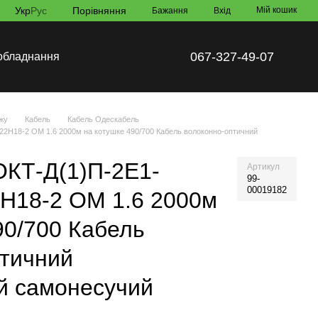
Укр
Рус
Порівняння
Мій кошик
Бажання
Вхід
067-327-49-07
обладнання
жу
Кабель
Кабель Одескабель
22Н18-2 ОМ 1.6 2000м на котушке 490/700 Кабель волоконно-оптичний
ОКТ-Д(1)П-2Е1-
Артикул
99-
00019182
2Н18-2 ОМ 1.6 2000м
90/700 Кабель
птичний
й самонесучий