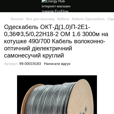
Каталог
Все для монтажу
Кабель
Кабель Одескабель
Оде
Одескабель ОКТ-Д(1,0)П-2Е1-
0,36Ф3,5/0,22Н18-2 ОМ 1.6 3000м на
котушке 490/700 Кабель волоконно-
оптичний діелектричний
самонесучий круглий
Артикул:
99-00019183
Написати відгук