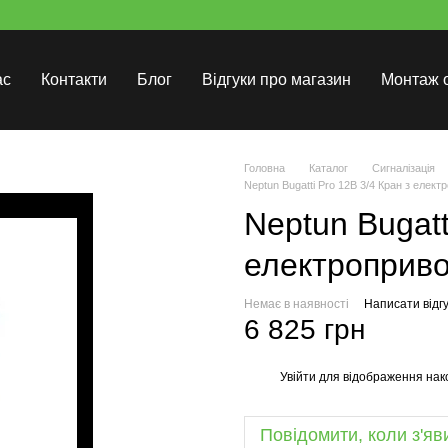
ас
Контакти
Блог
Відгуки про магазин
Монтаж 
Головна
Каталог
Сигналізація
Neptun Bugatti Pro 12В 3/4 Кран з елек
Neptun Bugatt
електроприв
Немає в наявності
Написати відгу
6 825 грн
Увійти
для відображення нак
%
Повідомити, коли з'яв