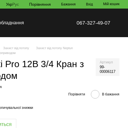
Укр
Рус
Порівняння
Мій кошик
Бажання
Вхід
067-327-49-07
обладнання
Захист від потопу
Захист від потопу Neptun
троприводом
i Pro 12В 3/4 Кран з
Артикул
99-
00006117
одом
к
Порівняти
В бажання
опичувальної знижки
иться