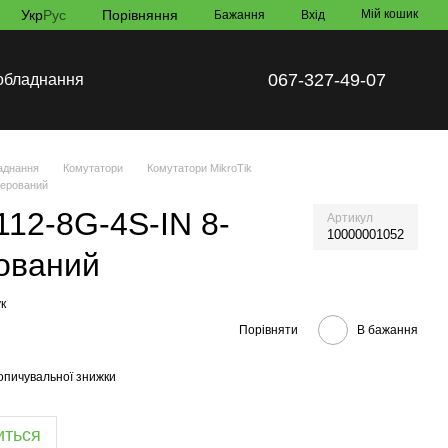
Укр
Рус
Порівняння
Мій кошик
Бажання
Вхід
067-327-49-07
обладнання
аднання
Комутатори
Комутатори MikroTik
керований
112-8G-4S-IN 8-
Артикул
10000001052
ований
к
Порівняти
В бажання
опичувальної знижки
иться