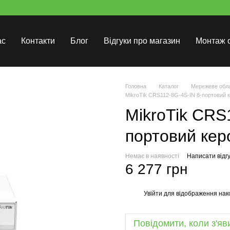
ас
Контакти
Блог
Відгуки про магазин
Монтаж 
Головна
Каталог
Мережеве обл
MikroTik CRS112-8G-4S-IN 8-портовий 
MikroTik CRS
портовий кер
Немає в наявності
Написати відгу
6 277 грн
Увійти
для відображення нак
%
Повідомити, коли з'яв