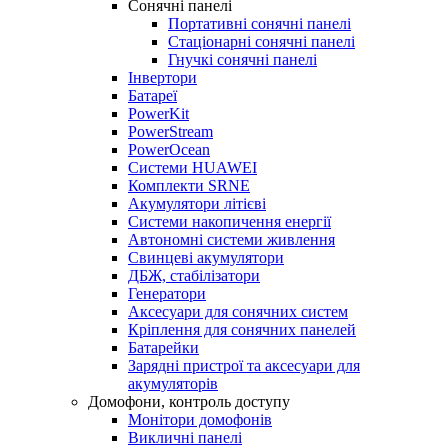
Сонячні панелі
Портативні сонячні панелі
Стаціонарні сонячні панелі
Гнучкі сонячні панелі
Інвертори
Батареї
PowerKit
PowerStream
PowerOcean
Системи HUAWEI
Комплекти SRNE
Акумулятори літієві
Системи накопичення енергії
Автономні системи живлення
Свинцеві акумулятори
ДБЖ, стабілізатори
Генератори
Аксесуари для сонячних систем
Кріплення для сонячних панелей
Батарейки
Зарядні пристрої та аксесуари для
акумуляторів
Домофони, контроль доступу
Монітори домофонів
Викличні панелі