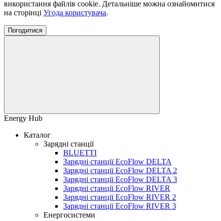
використання файлів cookie. Детальніше можна ознайомитися
на сторінці
Угода користувача
.
Погодитися
Energy Hub
Каталог
Зарядні станції
BLUETTI
Зарядні станції EcoFlow DELTA
Зарядні станції EcoFlow DELTA 2
Зарядні станції EcoFlow DELTA 3
Зарядні станції EcoFlow RIVER
Зарядні станції EcoFlow RIVER 2
Зарядні станції EcoFlow RIVER 3
Енергосистеми