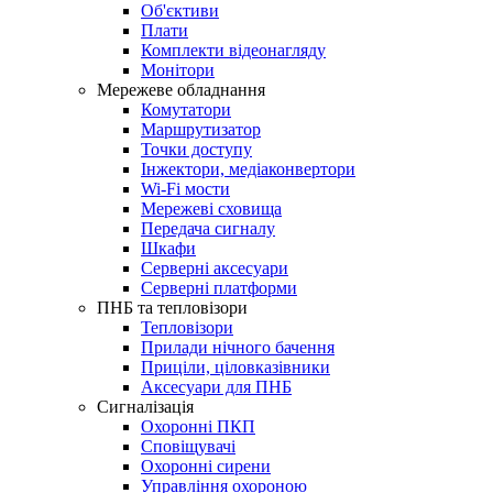
Об'єктиви
Плати
Комплекти відеонагляду
Монітори
Мережеве обладнання
Комутатори
Маршрутизатор
Точки доступу
Інжектори, медіаконвертори
Wi-Fi мости
Мережеві сховища
Передача сигналу
Шкафи
Серверні аксесуари
Серверні платформи
ПНБ та тепловізори
Тепловізори
Прилади нічного бачення
Приціли, ціловказівники
Аксесуари для ПНБ
Сигналізація
Охоронні ПКП
Сповіщувачі
Охоронні сирени
Управління охороною