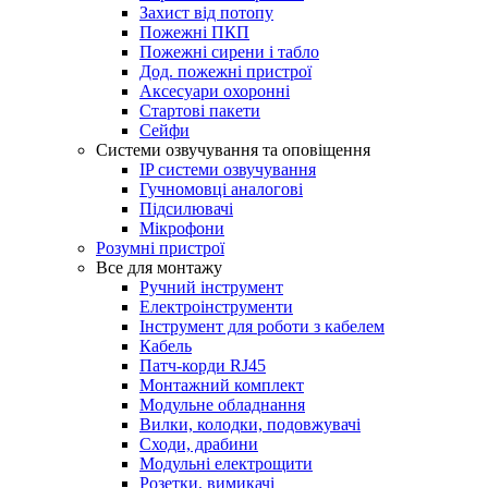
Захист від потопу
Пожежні ПКП
Пожежні сирени і табло
Дод. пожежні пристрої
Аксесуари охоронні
Стартові пакети
Сейфи
Системи озвучування та оповіщення
IP cистеми озвучування
Гучномовці аналогові
Підсилювачі
Мікрофони
Розумні пристрої
Все для монтажу
Ручний інструмент
Електроінструменти
Інструмент для роботи з кабелем
Кабель
Патч-корди RJ45
Монтажний комплект
Модульне обладнання
Вилки, колодки, подовжувачі
Сходи, драбини
Модульні електрощити
Розетки, вимикачі