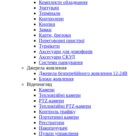
Комплекти обладнання
Зчитувачі
Термінали
Контролери
Кнопки
Замки
Карти, брелоки
Переговорні пристрої
Турнікети
Аксесуари для домофонів
Аксесуари СКУД
Системи паркування
Джерела живлення
Джерела безперебійного живлення 12-24В
Блоки живлення
Відеонагляд
Камери
Тепловізійні камери
PTZ-камери
Тепловізійні PTZ-камери
Контроль трафіку
Портативні камери
Реєстратори
Накопичувачі
Пульти управління