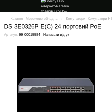
Каталог
Мережеве обладнання
Комутатори
Комутатори Hik
DS-3E0326P-E(C) 24-портовий PoE
Артикул:
99-00015584
Написати відгук