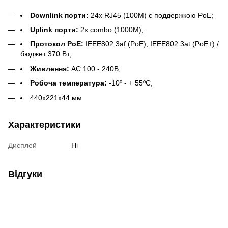
Downlink порти:
24x RJ45 (100M) с поддержкою PoE;
Uplink порти:
2x combo (1000M);
Протокол PoE:
IEEE802.3af (PoE), IEEE802.3at (PoE+) /
бюджет 370 Вт;
Живлення:
AC 100 - 240В;
Робоча температура:
-10º - + 55ºC;
440x221x44 мм
Характеристики
Дисплей
Ні
Відгуки