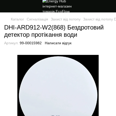
Каталог
Сигналізація
Захист від потопу
Захист від потопу 
DHI-ARD912-W2(868) Бездротовий
детектор протікання води
Артикул:
99-00015982
Написати відгук