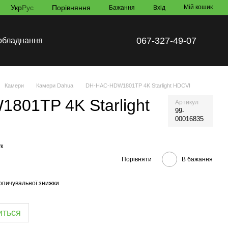
Укр
Рус
Порівняння
Мій кошик
Бажання
Вхід
067-327-49-07
обладнання
Камери
Камери Dahua
DH-HAC-HDW1801TP 4K Starlight HDCVI
801TP 4K Starlight
Артикул
99-
00016835
к
Порівняти
В бажання
опичувальної знижки
иться