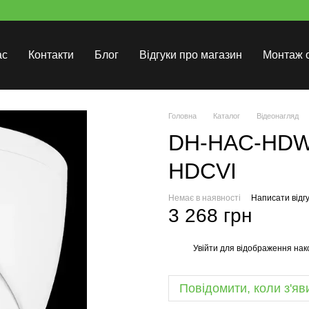
ас
Контакти
Блог
Відгуки про магазин
Монтаж 
Головна
Каталог
Відеонагляд
DH-HAC-HDW1
HDCVI
Немає в наявності
Написати відгу
3 268 грн
Увійти
для відображення нак
%
Повідомити, коли з'яв