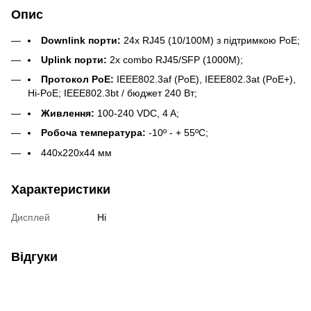
Опис
Downlink порти:
24x RJ45 (10/100M) з підтримкою PoE;
Uplink порти:
2x combo RJ45/SFP (1000M);
Протокол PoE:
IEEE802.3af (PoE), IEEE802.3at (PoE+),
Hi-PoE; IEEE802.3bt / бюджет 240 Вт;
Живлення:
100-240 VDC, 4 A;
Робоча температура:
-10º - + 55ºC;
440x220x44 мм
Характеристики
Дисплей
Ні
Відгуки