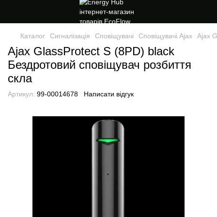
Каталог
Сигналізація
Сповіщувачі
Сповіщувачі Ajax
Ajax G
Ajax GlassProtect S (8PD) black
Бездротовий сповіщувач розбиття
скла
Артикул:
99-00014678
Написати відгук