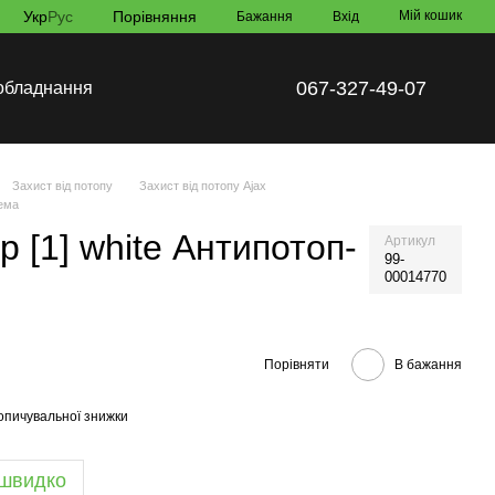
Укр
Рус
Порівняння
Мій кошик
Бажання
Вхід
067-327-49-07
обладнання
Захист від потопу
Захист від потопу Ajax
тема
p [1] white Антипотоп-
Артикул
99-
00014770
Порівняти
В бажання
опичувальної знижки
 швидко