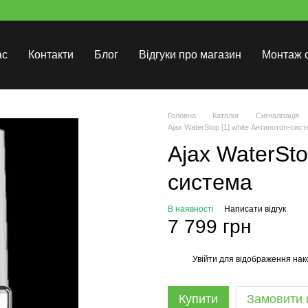
ас
Контакти
Блог
Відгуки про магазин
Монтаж 
Головна
Каталог
Сигналізація
Ajax WaterStop [1] white Антипотоп-сис
Ajax WaterSto
система
В наявності
Написати відгук
7 799 грн
Увійти
для відображення нак
%
Купити
Замовити